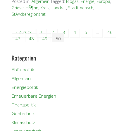
Posted in:
Allgemein
Tagged:
Biogas
,
Energie
,
Europa
,
Griese
,
HÃ¶hn
,
Kreis
,
Landrat
,
Stadtmensch
,
StÃ¤dteregionsrat
« Zurück
1
2
3
4
5
…
46
47
48
49
50
Kategorien
Abfallpolitik
Allgemein
Energiepolitik
Erneuerbare Energien
Finanzpolitik
Gentechnik
Klimaschutz