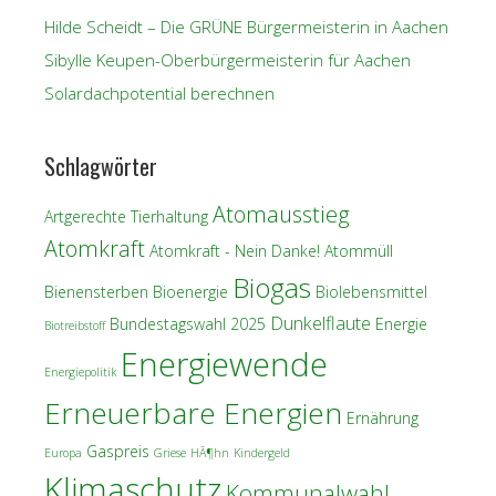
Hilde Scheidt – Die GRÜNE Bürgermeisterin in Aachen
Sibylle Keupen-Oberbürgermeisterin für Aachen
Solardachpotential berechnen
Schlagwörter
Atomausstieg
Artgerechte Tierhaltung
Atomkraft
Atomkraft - Nein Danke!
Atommüll
Biogas
Bienensterben
Bioenergie
Biolebensmittel
Dunkelflaute
Bundestagswahl 2025
Energie
Biotreibstoff
Energiewende
Energiepolitik
Erneuerbare Energien
Ernährung
Gaspreis
Europa
Griese
HÃ¶hn
Kindergeld
Klimaschutz
Kommunalwahl