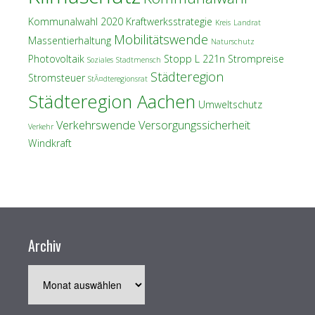
Kommunalwahl 2020
Kraftwerksstrategie
Kreis
Landrat
Mobilitätswende
Massentierhaltung
Naturschutz
Photovoltaik
Stopp L 221n
Strompreise
Soziales
Stadtmensch
Städteregion
Stromsteuer
StÃ¤dteregionsrat
Städteregion Aachen
Umweltschutz
Verkehrswende
Versorgungssicherheit
Verkehr
Windkraft
Archiv
Archiv