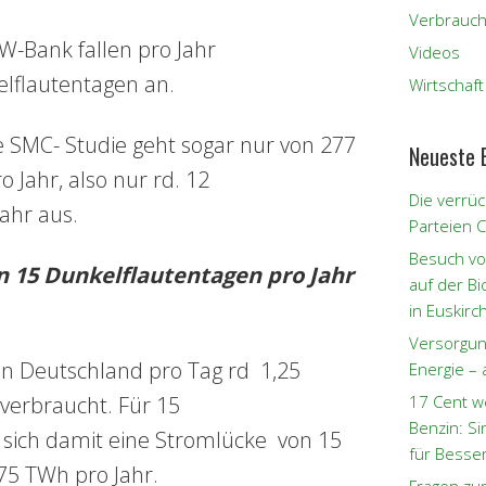
Verbrauch
fW-Bank fallen pro Jahr
Videos
elflautentagen an.
Wirtschaft
he SMC- Studie geht sogar nur von 277
Neueste 
 Jahr, also nur rd. 12
Die verrüc
ahr aus.
Parteien 
Besuch vo
in 15 Dunkelflautentagen pro Jahr
auf der B
in Euskirc
Versorgun
in Deutschland pro Tag rd 1,25
Energie – 
verbraucht. Für 15
17 Cent w
Benzin: S
 sich damit eine Stromlücke von 15
für Besse
,75 TWh pro Jahr.