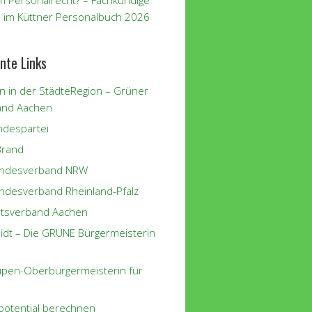
m Personalrecht? – Fachkundige
 im Küttner Personalbuch 2026
nte Links
n in der StädteRegion – Grüner
and Aachen
despartei
Brand
andesverband NRW
ndesverband Rheinland-Pfalz
tsverband Aachen
eidt – Die GRÜNE Bürgermeisterin
eupen-Oberbürgermeisterin für
potential berechnen