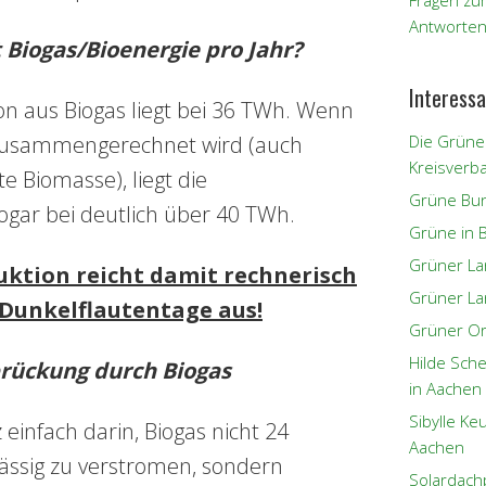
Fragen zu
Antworten
t Biogas/Bioenergie pro Jahr?
Interessa
n aus Biogas liegt bei 36 TWh. Wenn
 zusammengerechnet wird (auch
Die Grüne
Kreisverb
te Biomasse), liegt die
Grüne Bun
gar bei deutlich über 40 TWh.
Grüne in 
Grüner L
ktion reicht damit rechnerisch
Grüner La
 Dunkelflautentage aus!
Grüner Or
Hilde Sch
rückung durch Biogas
in Aachen
Sibylle K
 einfach darin, Biogas nicht 24
Aachen
ssig zu verstromen, sondern
Solardach