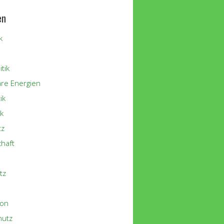
en
k
tik
re Energien
ik
k
tz
chaft
tz
ion
hutz