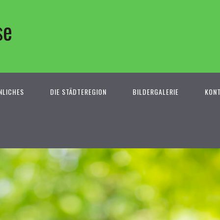
se
NLICHES
DIE STÄDTEREGION
BILDERGALERIE
KON