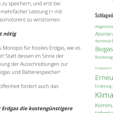
 zu speichern, und erst bei
 mehrfacher Leistung (= mit
Schlagwö
asmotoren) zu verstromen.
Artgerechte
t nötig
Atomkra
Atommüll
s Monopol für fossiles Erdgas, wie es
Biogas
t! Statt dessen im Sinne der
Bundestag
fnung der Ausschreibungen zur
Energiepolitik
iogas und Batteriespeicher!
Erneu
ffenheit fordert auch das
Ernährung
Klim
Kommu
r Erdgas die kostengü
nstigere
Kraftwerks