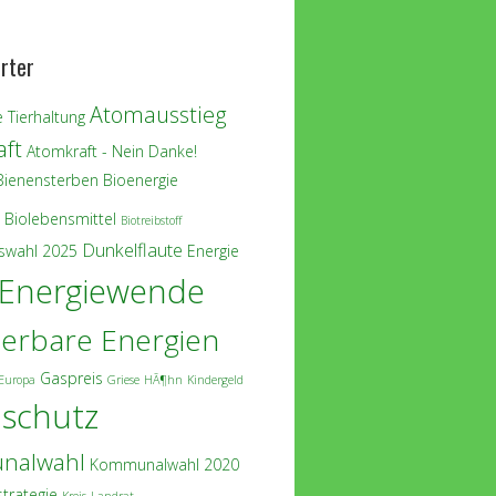
rter
Atomausstieg
 Tierhaltung
ft
Atomkraft - Nein Danke!
Bienensterben
Bioenergie
Biolebensmittel
Biotreibstoff
Dunkelflaute
swahl 2025
Energie
Energiewende
erbare Energien
Gaspreis
Europa
Griese
HÃ¶hn
Kindergeld
aschutz
nalwahl
Kommunalwahl 2020
strategie