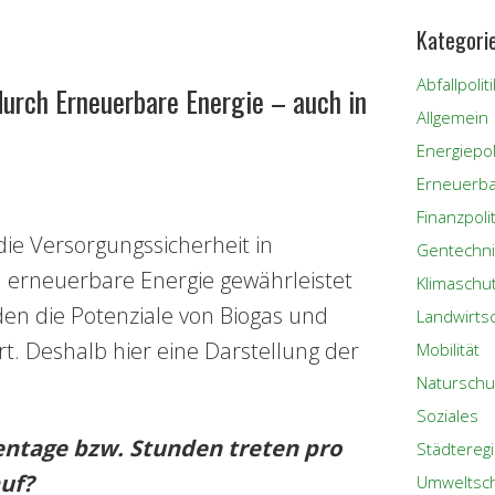
Kategori
Abfallpoliti
urch Erneuerbare Energie – auch in
Allgemein
Energiepoli
Erneuerba
Finanzpolit
 die Versorgungssicherheit in
Gentechni
 erneuerbare Energie gewährleistet
Klimaschu
en die Potenziale von Biogas und
Landwirts
rt. Deshalb hier eine Darstellung der
Mobilität
Naturschu
Soziales
tentage bzw. Stunden treten pro
Städtereg
auf?
Umweltsc