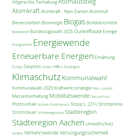
Atomausstieg
Artgerechte Tierhaltung
Atomkraft
Atomkraft - Nein Danke!
Atommüll
Biogas
Bienensterben
Bioenergie
Biolebensmittel
Dunkelflaute
Bundestagswahl 2025
Energie
Biotreibstoff
Energiewende
Energiepolitik
Erneuerbare Energien
Ernährung
Gaspreis
Europa
Griese
HÃ¶hn
Kindergeld
Klimaschutz
Kommunalwahl
Kommunalwahl 2020
Kraftwerksstrategie
Kreis
Landrat
Mobilitätswende
Massentierhaltung
Naturschutz
Photovoltaik
Stopp L 221n
Strompreise
Soziales
Stadtmensch
Städteregion
Stromsteuer
StÃ¤dteregionsrat
Städteregion Aachen
Umweltschutz
Verkehrswende
Versorgungssicherheit
Verkehr