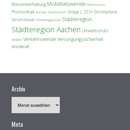
Mobilitätswende
Massentierhaltung
Naturschutz
Photovoltaik
Stopp L 221n
Strompreise
Soziales
Stadtmensch
Städteregion
Stromsteuer
StÃ¤dteregionsrat
Städteregion Aachen
Umweltschutz
Verkehrswende
Versorgungssicherheit
Verkehr
Windkraft
Archiv
Archiv
Meta