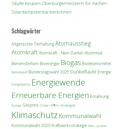
Sibylle Keupen-Oberbürgermeisterin für Aachen
Solardachpotential berechnen
Schlagwörter
Atomausstieg
Artgerechte Tierhaltung
Atomkraft
Atomkraft - Nein Danke!
Atommüll
Biogas
Bienensterben
Bioenergie
Biolebensmittel
Dunkelflaute
Bundestagswahl 2025
Energie
Biotreibstoff
Energiewende
Energiepolitik
Erneuerbare Energien
Ernährung
Gaspreis
Europa
Griese
HÃ¶hn
Kindergeld
Klimaschutz
Kommunalwahl
Kommunalwahl 2020
Kraftwerksstrategie
Kreis
Landrat