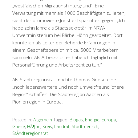
„westfälischen Migrationshintergrund“. Eine
Verwaltung mit mehr als 1000 Beschäftigten zu leiten,
sieht der promovierte Jurist entspannt entgegen. „Ich
habe zehn Jahre als Staatssekretär im NRW-
Umweltministerium bei Bärbel Höhn gearbeitet. Dort
konnte ich als Leiter der Behörde Erfahrungen in
einem Geschäftsbereich mit ca. 5000 Mitarbeitern
sammeln. Als Arbeitsrichter habe ich tagtäglich mit
Personalführung und Arbeitsrecht zu tun.“
Als Städteregionsrat möchte Thomas Griese eine
„noch lebenswertere und noch umweltfreundlichere
Region“ schaffen. Die Städteregion Aachen als
Pionierregion in Europa.
Posted in:
Allgemein
Tagged:
Biogas
,
Energie
,
Europa
,
Griese
,
HÃ¶hn
,
Kreis
,
Landrat
,
Stadtmensch
,
StÃ¤dteregionsrat