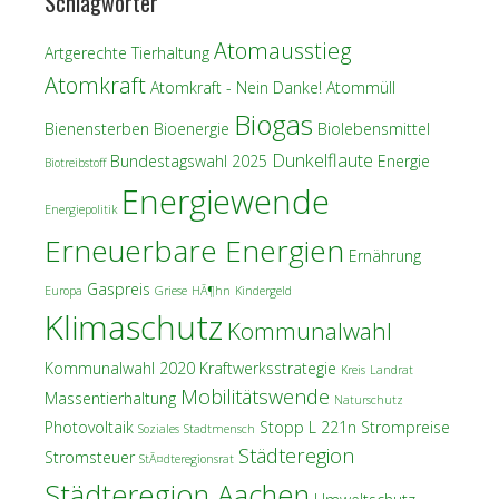
Schlagwörter
Atomausstieg
Artgerechte Tierhaltung
Atomkraft
Atomkraft - Nein Danke!
Atommüll
Biogas
Bienensterben
Bioenergie
Biolebensmittel
Dunkelflaute
Bundestagswahl 2025
Energie
Biotreibstoff
Energiewende
Energiepolitik
Erneuerbare Energien
Ernährung
Gaspreis
Europa
Griese
HÃ¶hn
Kindergeld
Klimaschutz
Kommunalwahl
Kommunalwahl 2020
Kraftwerksstrategie
Kreis
Landrat
Mobilitätswende
Massentierhaltung
Naturschutz
Photovoltaik
Stopp L 221n
Strompreise
Soziales
Stadtmensch
Städteregion
Stromsteuer
StÃ¤dteregionsrat
Städteregion Aachen