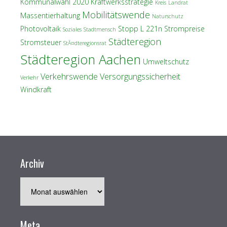
Kommunalwahl 2020
Kraftwerksstrategie
Kreis
Landrat
Mobilitätswende
Massentierhaltung
Naturschutz
Photovoltaik
Stopp L 221n
Strompreise
Soziales
Stadtmensch
Städteregion
Stromsteuer
StÃ¤dteregionsrat
Städteregion Aachen
Umweltschutz
Verkehrswende
Versorgungssicherheit
Verkehr
Windkraft
Archiv
Archiv
Meta