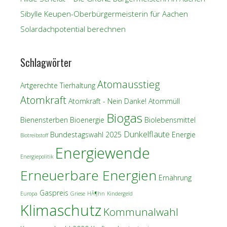
Sibylle Keupen-Oberbürgermeisterin für Aachen
Solardachpotential berechnen
Schlagwörter
Atomausstieg
Artgerechte Tierhaltung
Atomkraft
Atomkraft - Nein Danke!
Atommüll
Biogas
Bienensterben
Bioenergie
Biolebensmittel
Dunkelflaute
Bundestagswahl 2025
Energie
Biotreibstoff
Energiewende
Energiepolitik
Erneuerbare Energien
Ernährung
Gaspreis
Europa
Griese
HÃ¶hn
Kindergeld
Klimaschutz
Kommunalwahl