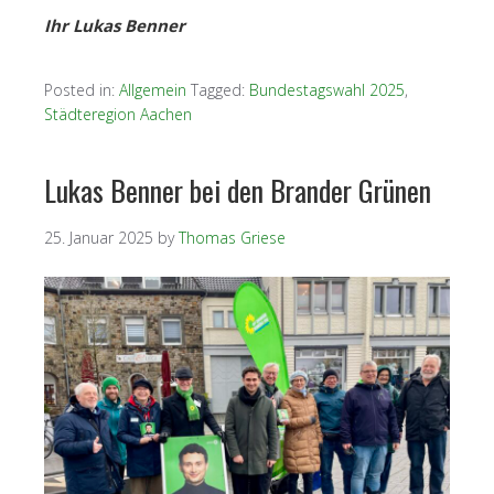
Ihr Lukas Benner
Posted in:
Allgemein
Tagged:
Bundestagswahl 2025
,
Städteregion Aachen
Lukas Benner bei den Brander Grünen
25. Januar 2025
by
Thomas Griese