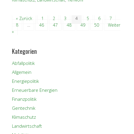
« Zurück
1
2
3
4
5
6
7
8
…
46
47
48
49
50
Weiter
»
Kategorien
Abfallpolitik
Allgemein
Energiepolitik
Erneuerbare Energien
Finanzpolitik
Gentechnik
Klimaschutz
Landwirtschaft