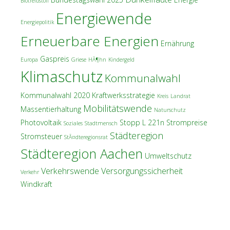
Biotreibstoff
Energiewende
Energiepolitik
Erneuerbare Energien
Ernährung
Gaspreis
Europa
Griese
HÃ¶hn
Kindergeld
Klimaschutz
Kommunalwahl
Kommunalwahl 2020
Kraftwerksstrategie
Kreis
Landrat
Mobilitätswende
Massentierhaltung
Naturschutz
Photovoltaik
Stopp L 221n
Strompreise
Soziales
Stadtmensch
Städteregion
Stromsteuer
StÃ¤dteregionsrat
Städteregion Aachen
Umweltschutz
Verkehrswende
Versorgungssicherheit
Verkehr
Windkraft