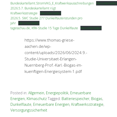
Bundeskartellamt.StromVKG_E_Kraftwerksausschreibungen
Herunterlade
2026.5.7. Bundeskartellamt rügt
Kraftwerksstrategie
Herunterladen
2026.5. SMC Studie 277 Dunkelflautenstunden pro
Jahr
Herunterladen
tagesschau.de, KfW-Studie 15 Tage Dunkelflaute
Herunterladen
https://www.thomas-griese-
aachen.de/wp-
content/uploads/2026/06/2024.9.-
Studie-Universitaet-Erlangen-
Nuernberg-Prof.-Karl.-Biogas-im-
kuenftigen-Energiesystem-1.pdf
Posted in:
Allgemein
,
Energiepolitik
,
Erneuerbare
Energien
,
Klimaschutz
Tagged:
Batteriespeicher
,
Biogas
,
Dunkelflaute
,
Erneuerbare Energien
,
Kraftwerksstrategie
,
Versorgungssicherheit