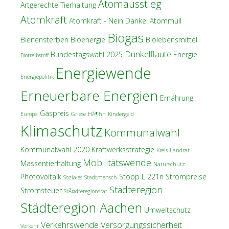
Atomausstieg
Artgerechte Tierhaltung
Atomkraft
Atomkraft - Nein Danke!
Atommüll
Biogas
Bienensterben
Bioenergie
Biolebensmittel
Dunkelflaute
Bundestagswahl 2025
Energie
Biotreibstoff
Energiewende
Energiepolitik
Erneuerbare Energien
Ernährung
Gaspreis
Europa
Griese
HÃ¶hn
Kindergeld
Klimaschutz
Kommunalwahl
Kommunalwahl 2020
Kraftwerksstrategie
Kreis
Landrat
Mobilitätswende
Massentierhaltung
Naturschutz
Photovoltaik
Stopp L 221n
Strompreise
Soziales
Stadtmensch
Städteregion
Stromsteuer
StÃ¤dteregionsrat
Städteregion Aachen
Umweltschutz
Verkehrswende
Versorgungssicherheit
Verkehr