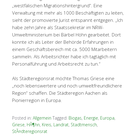
„westfälischen Migrationshintergrund“. Eine
Verwaltung mit mehr als 1000 Beschäftigten zu leiten,
sieht der promovierte Jurist entspannt entgegen. „Ich
habe zehn Jahre als Staatssekretär im NRW-
Umweltministerium bei Bärbel Höhn gearbeitet. Dort
konnte ich als Leiter der Behörde Erfahrungen in
einem Geschäftsbereich mit ca. 5000 Mitarbeitern
sammeln. Als Arbeitsrichter habe ich tagtäglich mit
Personalführung und Arbeitsrecht zu tun.“
Als Städteregionsrat möchte Thomas Griese eine
„noch lebenswertere und noch umweltfreundlichere
Region“ schaffen. Die Städteregion Aachen als
Pionierregion in Europa.
Posted in:
Allgemein
Tagged:
Biogas
,
Energie
,
Europa
,
Griese
,
HÃ¶hn
,
Kreis
,
Landrat
,
Stadtmensch
,
StÃ¤dteregionsrat