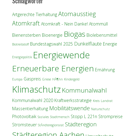
Schlagwörter
Atomausstieg
Artgerechte Tierhaltung
Atomkraft
Atomkraft - Nein Danke!
Atommüll
Biogas
Bienensterben
Bioenergie
Biolebensmittel
Dunkelflaute
Bundestagswahl 2025
Energie
Biotreibstoff
Energiewende
Energiepolitik
Erneuerbare Energien
Ernährung
Gaspreis
Europa
Griese
HÃ¶hn
Kindergeld
Klimaschutz
Kommunalwahl
Kommunalwahl 2020
Kraftwerksstrategie
Kreis
Landrat
Mobilitätswende
Massentierhaltung
Naturschutz
Photovoltaik
Stopp L 221n
Strompreise
Soziales
Stadtmensch
Städteregion
Stromsteuer
StÃ¤dteregionsrat
Städteregion Aachen