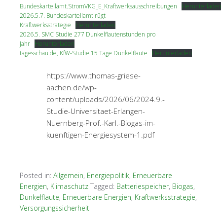
Bundeskartellamt.StromVKG_E_Kraftwerksausschreibungen
Herunterlade
2026.5.7. Bundeskartellamt rügt
Kraftwerksstrategie
Herunterladen
2026.5. SMC Studie 277 Dunkelflautenstunden pro
Jahr
Herunterladen
tagesschau.de, KfW-Studie 15 Tage Dunkelflaute
Herunterladen
https://www.thomas-griese-
aachen.de/wp-
content/uploads/2026/06/2024.9.-
Studie-Universitaet-Erlangen-
Nuernberg-Prof.-Karl.-Biogas-im-
kuenftigen-Energiesystem-1.pdf
Posted in:
Allgemein
,
Energiepolitik
,
Erneuerbare
Energien
,
Klimaschutz
Tagged:
Batteriespeicher
,
Biogas
,
Dunkelflaute
,
Erneuerbare Energien
,
Kraftwerksstrategie
,
Versorgungssicherheit