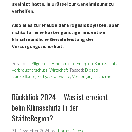
geeinigt hatte, in Brüssel zur Genehmigung zu
verhelfen.
Also alles zur Freude der Erdgaslobbyisten, aber
nichts für eine kostengünstige innovative
klimafreundliche Gewährleistung
der
Versorgungssicherheit.
Posted in:
Allgemein
,
Erneuerbare Energien
,
Klimaschutz
,
Verbraucherschutz
,
Wirtschaft
Tagged:
Biogas
,
Dunkelflaute
,
Erdgaskraftwerke
,
Versorgungssicherheit
Rückblick 2024 – Was ist erreicht
beim Klimaschutz in der
StädteRegion?
31. Dezember 2024
by
Thomas Griese