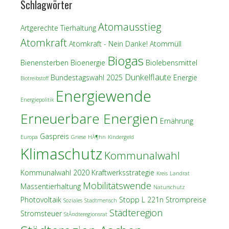
Schlagwörter
Atomausstieg
Artgerechte Tierhaltung
Atomkraft
Atomkraft - Nein Danke!
Atommüll
Biogas
Bienensterben
Bioenergie
Biolebensmittel
Dunkelflaute
Bundestagswahl 2025
Energie
Biotreibstoff
Energiewende
Energiepolitik
Erneuerbare Energien
Ernährung
Gaspreis
Europa
Griese
HÃ¶hn
Kindergeld
Klimaschutz
Kommunalwahl
Kommunalwahl 2020
Kraftwerksstrategie
Kreis
Landrat
Mobilitätswende
Massentierhaltung
Naturschutz
Photovoltaik
Stopp L 221n
Strompreise
Soziales
Stadtmensch
Städteregion
Stromsteuer
StÃ¤dteregionsrat