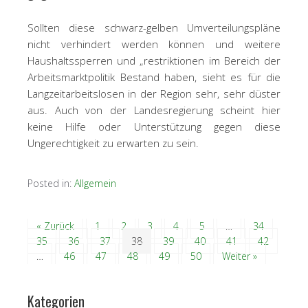
Sollten diese schwarz-gelben Umverteilungspläne
nicht verhindert werden können und weitere
Haushaltssperren und „restriktionen im Bereich der
Arbeitsmarktpolitik Bestand haben, sieht es für die
Langzeitarbeitslosen in der Region sehr, sehr düster
aus. Auch von der Landesregierung scheint hier
keine Hilfe oder Unterstützung gegen diese
Ungerechtigkeit zu erwarten zu sein.
Posted in:
Allgemein
« Zurück
1
2
3
4
5
…
34
35
36
37
38
39
40
41
42
…
46
47
48
49
50
Weiter »
Kategorien