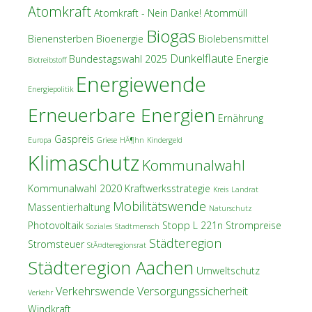
Atomkraft
Atomkraft - Nein Danke!
Atommüll
Biogas
Bienensterben
Bioenergie
Biolebensmittel
Dunkelflaute
Bundestagswahl 2025
Energie
Biotreibstoff
Energiewende
Energiepolitik
Erneuerbare Energien
Ernährung
Gaspreis
Europa
Griese
HÃ¶hn
Kindergeld
Klimaschutz
Kommunalwahl
Kommunalwahl 2020
Kraftwerksstrategie
Kreis
Landrat
Mobilitätswende
Massentierhaltung
Naturschutz
Photovoltaik
Stopp L 221n
Strompreise
Soziales
Stadtmensch
Städteregion
Stromsteuer
StÃ¤dteregionsrat
Städteregion Aachen
Umweltschutz
Verkehrswende
Versorgungssicherheit
Verkehr
Windkraft