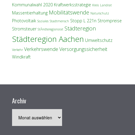
Kommunalwahl 2020
Kraftwerksstrategie
Kreis
Landrat
Mobilitätswende
Massentierhaltung
Naturschutz
Photovoltaik
Stopp L 221n
Strompreise
Soziales
Stadtmensch
Städteregion
Stromsteuer
StÃ¤dteregionsrat
Städteregion Aachen
Umweltschutz
Verkehrswende
Versorgungssicherheit
Verkehr
Windkraft
Archiv
Archiv