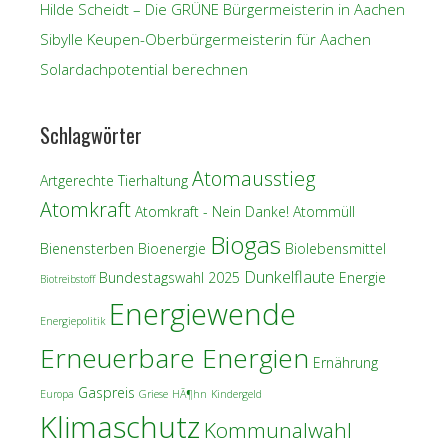
Hilde Scheidt – Die GRÜNE Bürgermeisterin in Aachen
Sibylle Keupen-Oberbürgermeisterin für Aachen
Solardachpotential berechnen
Schlagwörter
Atomausstieg
Artgerechte Tierhaltung
Atomkraft
Atomkraft - Nein Danke!
Atommüll
Biogas
Bienensterben
Bioenergie
Biolebensmittel
Dunkelflaute
Bundestagswahl 2025
Energie
Biotreibstoff
Energiewende
Energiepolitik
Erneuerbare Energien
Ernährung
Gaspreis
Europa
Griese
HÃ¶hn
Kindergeld
Klimaschutz
Kommunalwahl