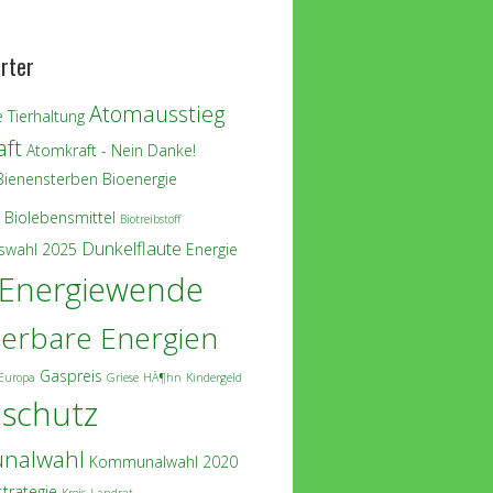
rter
Atomausstieg
 Tierhaltung
ft
Atomkraft - Nein Danke!
Bienensterben
Bioenergie
Biolebensmittel
Biotreibstoff
Dunkelflaute
swahl 2025
Energie
Energiewende
erbare Energien
Gaspreis
Europa
Griese
HÃ¶hn
Kindergeld
aschutz
nalwahl
Kommunalwahl 2020
strategie