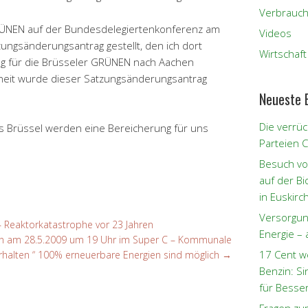
Verbrauch
RÜNEN auf der Bundesdelegiertenkonferenz am
Videos
ungsänderungsantrag gestellt, den ich dort
Wirtschaft
g für die Brüsseler GRÜNEN nach Aachen
rheit wurde dieser Satzungsänderungsantrag
Neueste 
Die verrüc
s Brüssel werden eine Bereicherung für uns
Parteien 
Besuch vo
auf der B
in Euskirc
Versorgun
– Reaktorkatastrophe vor 23 Jahren
Energie – 
hn am 28.5.2009 um 19 Uhr im Super C – Kommunale
17 Cent w
rhalten “ 100% erneuerbare Energien sind möglich
→
Benzin: S
für Besse