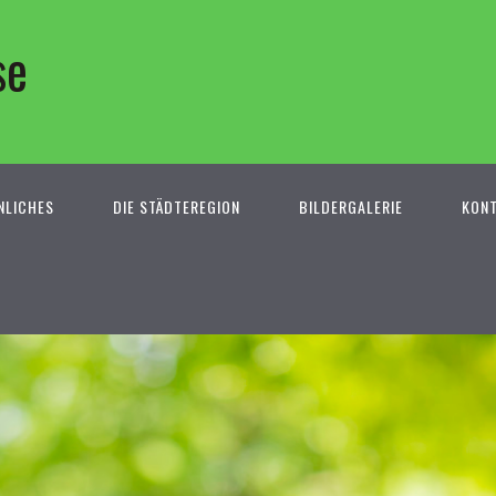
se
NLICHES
DIE STÄDTEREGION
BILDERGALERIE
KON