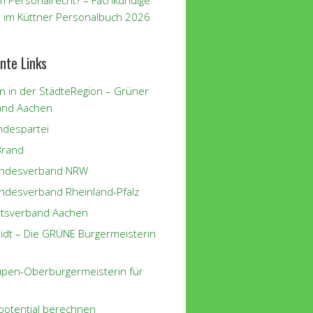
m Personalrecht? – Fachkundige
 im Küttner Personalbuch 2026
nte Links
n in der StädteRegion – Grüner
and Aachen
despartei
Brand
andesverband NRW
ndesverband Rheinland-Pfalz
tsverband Aachen
eidt – Die GRÜNE Bürgermeisterin
eupen-Oberbürgermeisterin für
potential berechnen