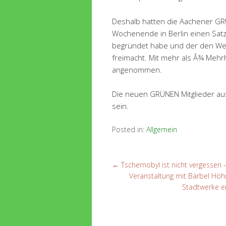
Deshalb hatten die Aachener G
Wochenende in Berlin einen Satz
begründet habe und der den We
freimacht. Mit mehr als Â¾ Meh
angenommen.
Die neuen GRÜNEN Mitglieder au
sein.
Posted in:
Allgemein
←
Tschernobyl ist nicht vergessen 
Veranstaltung mit Bärbel Hö
Stadtwerke e