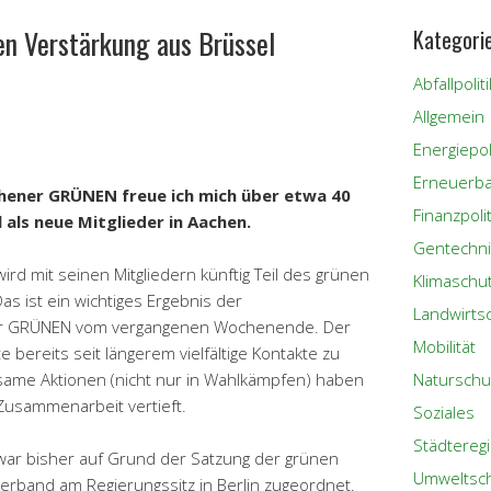
n Verstärkung aus Brüssel
Kategori
Abfallpoliti
Allgemein
Energiepoli
Erneuerba
chener GRÜNEN freue ich mich über etwa 40
Finanzpolit
 als neue Mitglieder in Aachen.
Gentechni
rd mit seinen Mitgliedern künftig Teil des grünen
Klimaschu
s ist ein wichtiges Ergebnis der
Landwirts
er GRÜNEN vom vergangenen Wochenende. Der
Mobilität
bereits seit längerem vielfältige Kontakte zu
me Aktionen (nicht nur in Wahlkämpfen) haben
Naturschu
Zusammenarbeit vertieft.
Soziales
Städtereg
war bisher auf Grund der Satzung der grünen
Umweltsc
rband am Regierungssitz in Berlin zugeordnet.