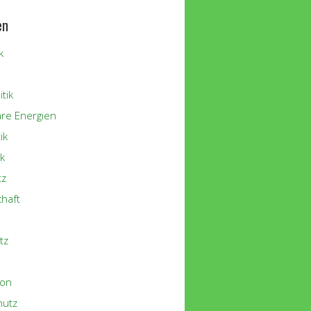
en
k
tik
re Energien
ik
k
tz
chaft
tz
ion
hutz