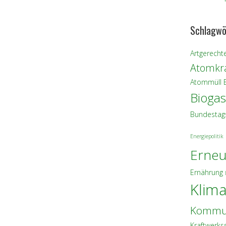
Schlagwö
Artgerechte
Atomkra
Atommüll
Biogas
Bundestag
Energiepolitik
Erneu
Ernährung
Klim
Kommu
Kraftwerks