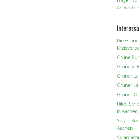
Fragen zu
Antworten
Interessa
Die Grüne
Kreisverb
Grüne Bun
Grüne in 
Grüner L
Grüner La
Grüner Or
Hilde Sch
in Aachen
Sibylle K
Aachen
Solardach