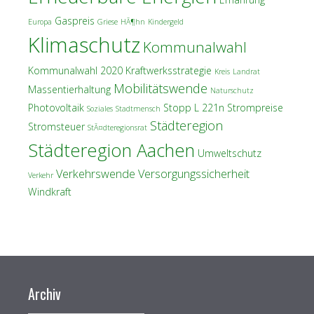
Gaspreis
Europa
Griese
HÃ¶hn
Kindergeld
Klimaschutz
Kommunalwahl
Kommunalwahl 2020
Kraftwerksstrategie
Kreis
Landrat
Mobilitätswende
Massentierhaltung
Naturschutz
Photovoltaik
Stopp L 221n
Strompreise
Soziales
Stadtmensch
Städteregion
Stromsteuer
StÃ¤dteregionsrat
Städteregion Aachen
Umweltschutz
Verkehrswende
Versorgungssicherheit
Verkehr
Windkraft
Archiv