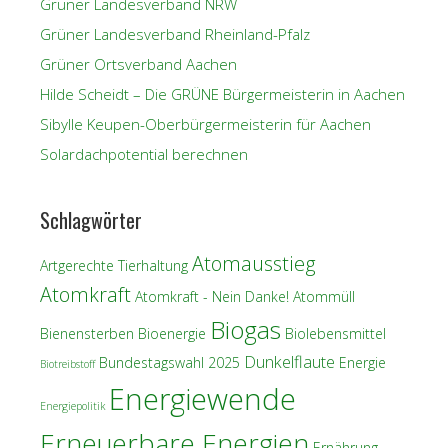
Grüner Landesverband NRW
Grüner Landesverband Rheinland-Pfalz
Grüner Ortsverband Aachen
Hilde Scheidt – Die GRÜNE Bürgermeisterin in Aachen
Sibylle Keupen-Oberbürgermeisterin für Aachen
Solardachpotential berechnen
Schlagwörter
Atomausstieg
Artgerechte Tierhaltung
Atomkraft
Atomkraft - Nein Danke!
Atommüll
Biogas
Bienensterben
Bioenergie
Biolebensmittel
Dunkelflaute
Bundestagswahl 2025
Energie
Biotreibstoff
Energiewende
Energiepolitik
Erneuerbare Energien
Ernährung