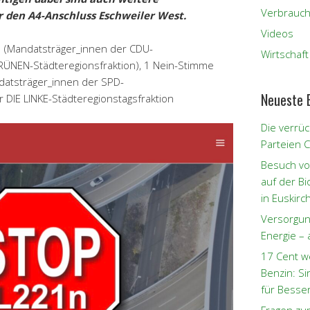
Verbrauch
den A4-Anschluss Eschweiler West.
Videos
(Mandatsträger_innen der CDU-
Wirtschaft
RÜNEN-Städteregionsfraktion), 1 Nein-Stimme
atsträger_innen der SPD-
Neueste 
 DIE LINKE-Städteregionstagsfraktion
Die verrüc
Parteien 
Besuch vo
auf der B
in Euskirc
Versorgun
Energie – 
17 Cent w
Benzin: S
für Besse