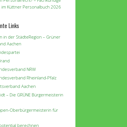
m Personalrecht? – Fachkundige
 im Küttner Personalbuch 2026
nte Links
n in der StädteRegion – Grüner
and Aachen
despartei
Brand
andesverband NRW
ndesverband Rheinland-Pfalz
tsverband Aachen
eidt – Die GRÜNE Bürgermeisterin
eupen-Oberbürgermeisterin für
potential berechnen