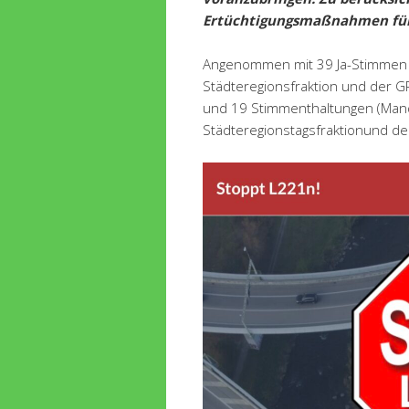
Ertüchtigungsmaßnahmen für 
Angenommen mit 39 Ja-Stimmen 
Städteregionsfraktion und der G
und 19 Stimmenthaltungen (Mand
Städteregionstagsfraktionund der