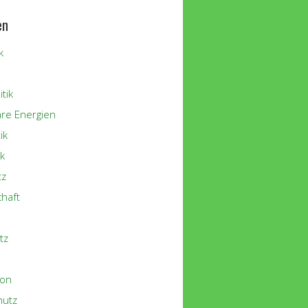
en
k
tik
re Energien
ik
k
tz
chaft
tz
ion
hutz