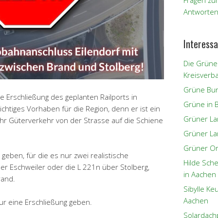
Fragen zu
Antworten
Interessa
Die Grüne
Kreisverb
Grüne Bun
ie Erschließung des geplanten Railports in
Grüne in 
wichtiges Vorhaben für die Region, denn er ist ein
Grüner L
r Güterverkehr von der Strasse auf die Schiene
Grüner La
Grüner Or
geben, für die es nur zwei realistische
Hilde Sch
ber Eschweiler oder die L 221n über Stolberg,
in Aachen
rand.
Sibylle K
Aachen
d nur eine Erschließung geben.
Solardach