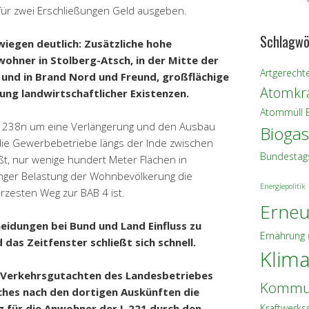
r zwei Erschließungen Geld ausgeben.
Schlagwö
wiegen deutlich: Zusätzliche hohe
ohner in Stolberg-Atsch, in der Mitte der
Artgerechte
f und in Brand Nord und Freund, großflächige
Atomkra
ung landwirtschaftlicher Existenzen.
Atommüll
L 238n um eine Verlängerung und den Ausbau
Biogas
 die Gewerbebetriebe längs der Inde zwischen
Bundestag
ßt, nur wenige hundert Meter Flächen in
nger Belastung der Wohnbevölkerung die
Energiepolitik
zesten Weg zur BAB 4 ist.
Erneu
heidungen bei Bund und Land Einfluss zu
Ernährung
das Zeitfenster schließt sich schnell.
Klim
es Verkehrsgutachten des Landesbetriebes
Kommu
hes nach den dortigen Auskünften die
Kraftwerks
g für die Anwohner der L 221 durch den