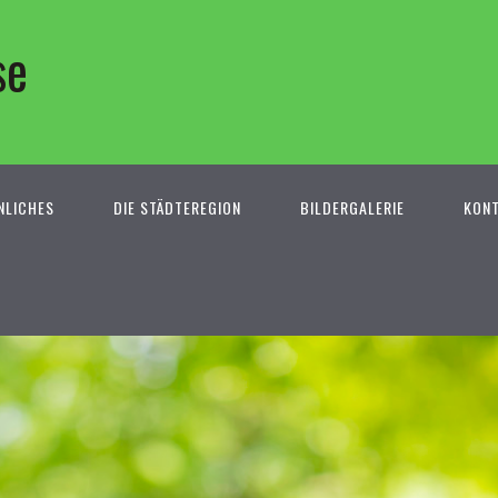
se
NLICHES
DIE STÄDTEREGION
BILDERGALERIE
KON