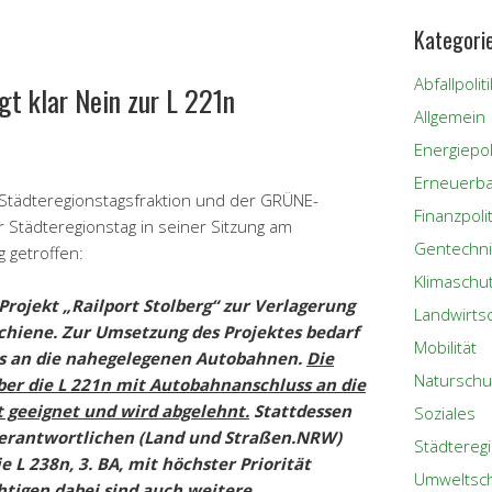
Kategori
Abfallpoliti
t klar Nein zur L 221n
Allgemein
Energiepoli
Erneuerba
Städteregionstagsfraktion und der GRÜNE-
Finanzpolit
r Städteregionstag in seiner Sitzung am
Gentechni
 getroffen:
Klimaschu
Projekt „Railport Stolberg“ zur Verlagerung
Landwirts
chiene. Zur Umsetzung des Projektes bedarf
Mobilität
es an die nahegelegenen Autobahnen.
Die
Naturschu
ber die L 221n mit Autobahnanschluss an die
ht geeignet und wird abgelehnt.
Stattdessen
Soziales
 Verantwortlichen (Land und Straßen.NRW)
Städtereg
e L 238n, 3. BA, mit höchster Priorität
Umweltsc
htigen dabei sind auch weitere