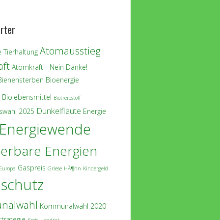
rter
Atomausstieg
 Tierhaltung
ft
Atomkraft - Nein Danke!
Bienensterben
Bioenergie
Biolebensmittel
Biotreibstoff
Dunkelflaute
swahl 2025
Energie
Energiewende
erbare Energien
Gaspreis
Europa
Griese
HÃ¶hn
Kindergeld
aschutz
nalwahl
Kommunalwahl 2020
strategie