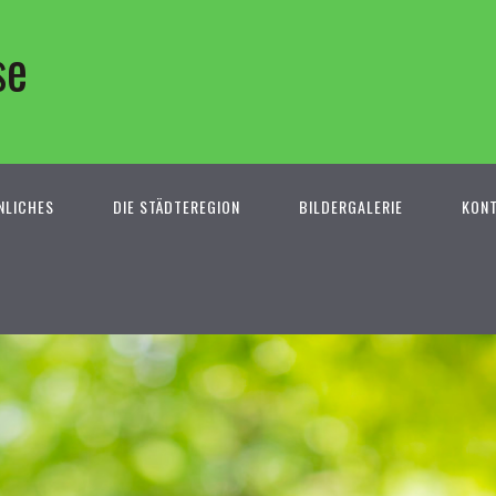
se
NLICHES
DIE STÄDTEREGION
BILDERGALERIE
KON