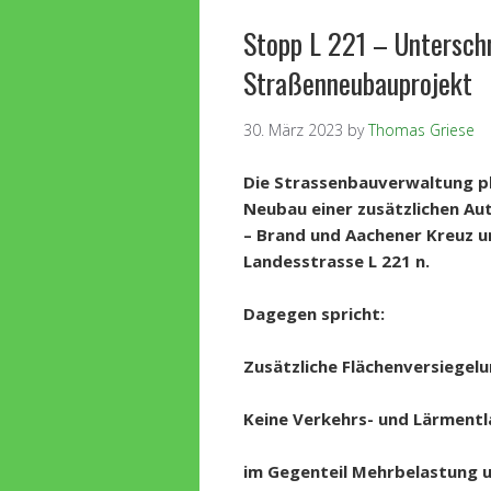
Stopp L 221 – Untersch
Straßenneubauprojekt
30. März 2023
by
Thomas Griese
Die Strassenbauverwaltung pla
Neubau einer zusätzlichen Au
– Brand und Aachener Kreuz 
Landesstrasse L 221
n.
Dagegen spricht:
Zusätzliche Flächenversiegelu
Keine Verkehrs- und Lärmentl
im Gegenteil Mehrbelastung 