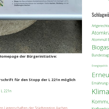
Schlagwö
Artgerechte
Atomkra
Atommüll
Biogas
Bundestag
Homepage der Bürgerinitiative:
Energiepolitik
Erneu
schrift für den Stopp der L 221n
möglich
Ernährung
Klim
 L 221n
Kommu
en Liegenschaften der Städteregion Aachen
Kraftwerks