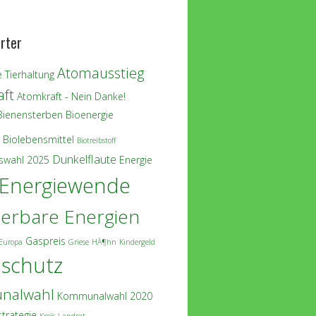
rter
Atomausstieg
 Tierhaltung
ft
Atomkraft - Nein Danke!
Bienensterben
Bioenergie
Biolebensmittel
Biotreibstoff
Dunkelflaute
swahl 2025
Energie
Energiewende
erbare Energien
Gaspreis
Europa
Griese
HÃ¶hn
Kindergeld
aschutz
nalwahl
Kommunalwahl 2020
strategie