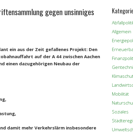
riftensammlung gegen unsinniges
Kategori
Abfallpoliti
Allgemein
Energiepoli
nt ein aus der Zeit gefallenes Projekt: Den
Erneuerba
tobahnauffahrt auf der A 44 zwischen Aachen
Finanzpolit
und einen dazugehörigen Neubau der
Gentechni
Klimaschu
Landwirts
Mobilität
ng,
Naturschu
Soziales
astung,
Städtereg
und damit mehr Verkehrslärm insbesondere
Umweltsc