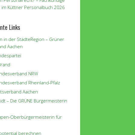
m Personalrecht? – Fachkundige
 im Küttner Personalbuch 2026
nte Links
n in der StädteRegion – Grüner
and Aachen
despartei
Brand
andesverband NRW
ndesverband Rheinland-Pfalz
tsverband Aachen
eidt – Die GRÜNE Bürgermeisterin
eupen-Oberbürgermeisterin für
potential berechnen