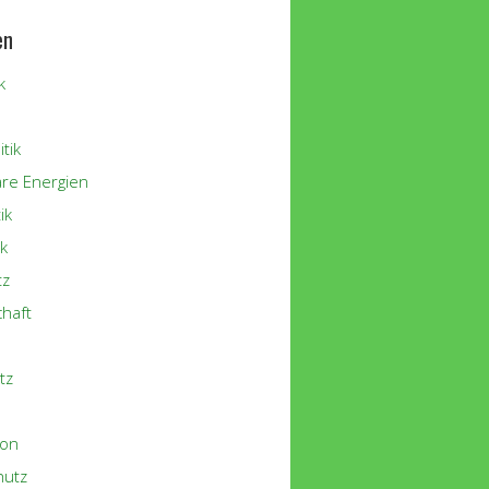
en
k
tik
re Energien
ik
k
tz
chaft
tz
ion
hutz