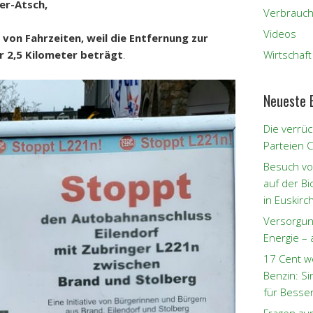
ber-Atsch,
Verbrauch
Videos
von Fahrzeiten, weil die Entfernung zur
r 2,5 Kilometer beträgt
.
Wirtschaft
Neueste 
Die verrüc
Parteien 
Besuch vo
auf der B
in Euskirc
Versorgun
Energie – 
17 Cent w
Benzin: S
für Besse