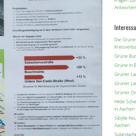
Fragen zu
Antworten
Interessa
Die Grüne
Kreisverb
Grüne Bun
Grüne in 
Grüner L
Grüner La
Grüner Or
Hilde Sch
in Aachen
Sibylle K
Aachen
Solardach