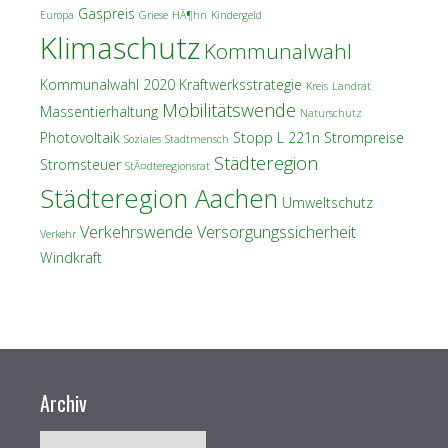
Gaspreis
Europa
Griese
HÃ¶hn
Kindergeld
Klimaschutz
Kommunalwahl
Kommunalwahl 2020
Kraftwerksstrategie
Kreis
Landrat
Mobilitätswende
Massentierhaltung
Naturschutz
Photovoltaik
Stopp L 221n
Strompreise
Soziales
Stadtmensch
Städteregion
Stromsteuer
StÃ¤dteregionsrat
Städteregion Aachen
Umweltschutz
Verkehrswende
Versorgungssicherheit
Verkehr
Windkraft
Archiv
Archiv