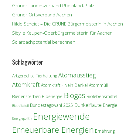
Grüner Landesverband Rheinland-Pfalz
Grüner Ortsverband Aachen
Hilde Scheidt – Die GRÜNE Bürgermeisterin in Aachen
Sibylle Keupen-Oberbürgermeisterin für Aachen
Solardachpotential berechnen
Schlagwörter
Atomausstieg
Artgerechte Tierhaltung
Atomkraft
Atomkraft - Nein Danke!
Atommüll
Biogas
Bienensterben
Bioenergie
Biolebensmittel
Dunkelflaute
Bundestagswahl 2025
Energie
Biotreibstoff
Energiewende
Energiepolitik
Erneuerbare Energien
Ernährung