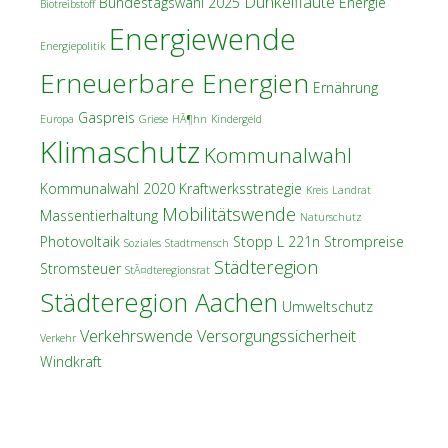
Dunkelflaute
Bundestagswahl 2025
Energie
Biotreibstoff
Energiewende
Energiepolitik
Erneuerbare Energien
Ernährung
Gaspreis
Europa
Griese
HÃ¶hn
Kindergeld
Klimaschutz
Kommunalwahl
Kommunalwahl 2020
Kraftwerksstrategie
Kreis
Landrat
Mobilitätswende
Massentierhaltung
Naturschutz
Photovoltaik
Stopp L 221n
Strompreise
Soziales
Stadtmensch
Städteregion
Stromsteuer
StÃ¤dteregionsrat
Städteregion Aachen
Umweltschutz
Verkehrswende
Versorgungssicherheit
Verkehr
Windkraft