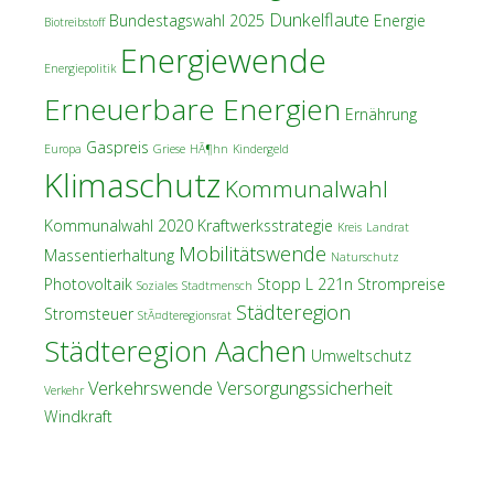
Dunkelflaute
Bundestagswahl 2025
Energie
Biotreibstoff
Energiewende
Energiepolitik
Erneuerbare Energien
Ernährung
Gaspreis
Europa
Griese
HÃ¶hn
Kindergeld
Klimaschutz
Kommunalwahl
Kommunalwahl 2020
Kraftwerksstrategie
Kreis
Landrat
Mobilitätswende
Massentierhaltung
Naturschutz
Photovoltaik
Stopp L 221n
Strompreise
Soziales
Stadtmensch
Städteregion
Stromsteuer
StÃ¤dteregionsrat
Städteregion Aachen
Umweltschutz
Verkehrswende
Versorgungssicherheit
Verkehr
Windkraft