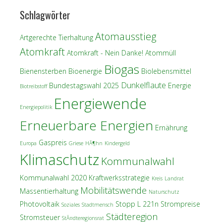
Schlagwörter
Atomausstieg
Artgerechte Tierhaltung
Atomkraft
Atomkraft - Nein Danke!
Atommüll
Biogas
Bienensterben
Bioenergie
Biolebensmittel
Dunkelflaute
Bundestagswahl 2025
Energie
Biotreibstoff
Energiewende
Energiepolitik
Erneuerbare Energien
Ernährung
Gaspreis
Europa
Griese
HÃ¶hn
Kindergeld
Klimaschutz
Kommunalwahl
Kommunalwahl 2020
Kraftwerksstrategie
Kreis
Landrat
Mobilitätswende
Massentierhaltung
Naturschutz
Photovoltaik
Stopp L 221n
Strompreise
Soziales
Stadtmensch
Städteregion
Stromsteuer
StÃ¤dteregionsrat