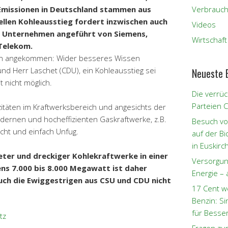
2 Emissionen in Deutschland stammen aus
Verbrauch
ellen Kohleausstieg fordert inzwischen auch
Videos
n Unternehmen angeführt von Siemens,
Wirtschaft
Telekom.
allen angekommen: Wider besseres Wissen
nd Herr Laschet (CDU), ein Kohleausstieg sei
Neueste 
 nicht möglich.
Die verrüc
Parteien 
zitäten im Kraftwerksbereich und angesichts der
ernen und hocheffizienten Gaskraftwerke, z.B.
Besuch vo
icht und einfach Unfug.
auf der B
in Euskirc
teter und dreckiger Kohlekraftwerke in einer
Versorgun
s 7.000 bis 8.000 Megawatt ist daher
Energie – 
ch die Ewiggestrigen aus CSU und CDU nicht
17 Cent w
Benzin: S
für Besse
tz