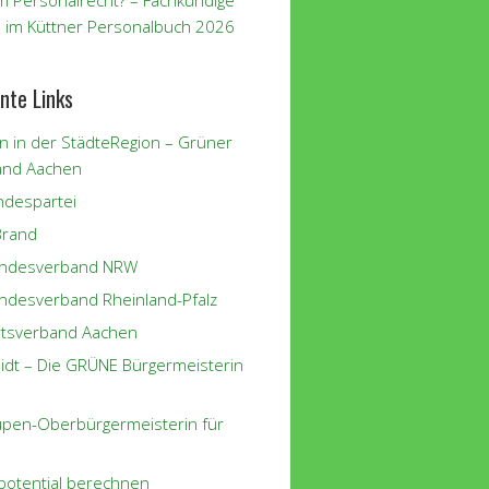
m Personalrecht? – Fachkundige
 im Küttner Personalbuch 2026
nte Links
n in der StädteRegion – Grüner
and Aachen
despartei
Brand
andesverband NRW
ndesverband Rheinland-Pfalz
tsverband Aachen
eidt – Die GRÜNE Bürgermeisterin
eupen-Oberbürgermeisterin für
potential berechnen