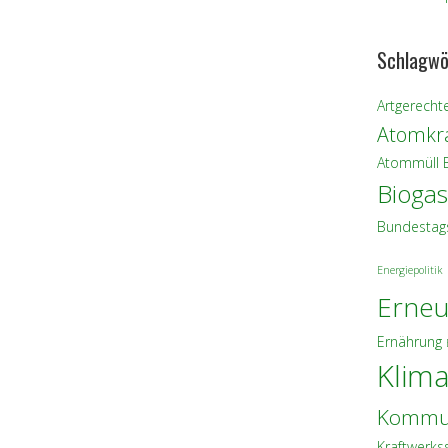
Schlagwö
Artgerechte
Atomkra
Atommüll
Biogas
Bundestag
Energiepolitik
Erneu
Ernährung
Klim
Kommu
Kraftwerks