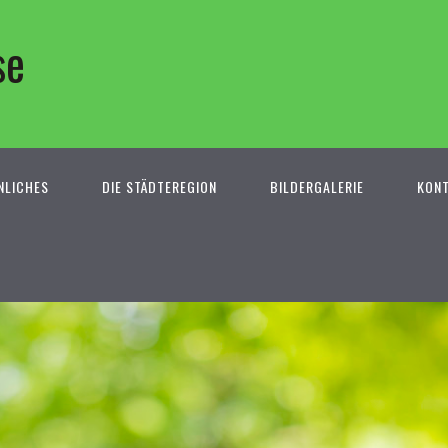
se
NLICHES
DIE STÄDTEREGION
BILDERGALERIE
KON