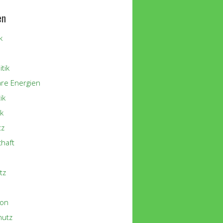
en
k
tik
re Energien
ik
k
tz
chaft
tz
ion
hutz