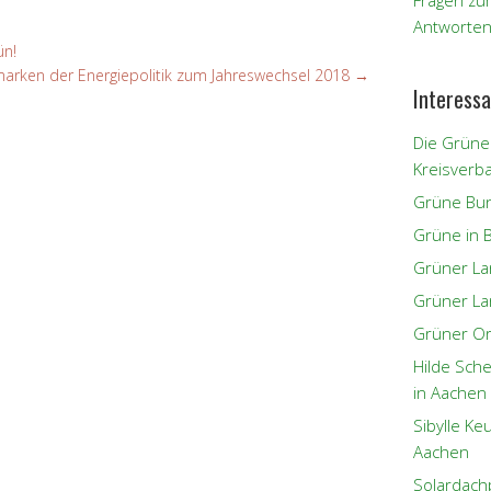
Fragen zu
Antworten
ün!
rken der Energiepolitik zum Jahreswechsel 2018
→
Interessa
Die Grüne
Kreisverb
Grüne Bun
Grüne in 
Grüner L
Grüner La
Grüner Or
Hilde Sch
in Aachen
Sibylle K
Aachen
Solardach