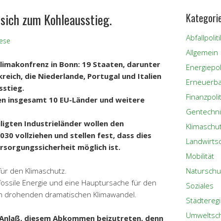
 sich zum Kohleausstieg.
Kategori
Abfallpoliti
ese
Allgemein
limakonfrenz in Bonn: 19 Staaten, darunter
Energiepoli
reich, die Niederlande, Portugal und Italien
Erneuerba
sstieg.
Finanzpolit
en insgesamt 10 EU-Länder und weitere
Gentechni
iligten Industrieländer wollen den
Klimaschu
30 vollziehen und stellen fest, dass dies
Landwirts
rsorgungssicherheit möglich ist.
Mobilität
für den Klimaschutz.
Naturschu
fossile Energie und eine Hauptursache für den
Soziales
n drohenden dramatischen Klimawandel.
Städtereg
Umweltsc
n Anlaß, diesem Abkommen beizutreten, denn