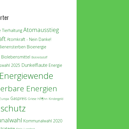
rter
Atomausstieg
 Tierhaltung
ft
Atomkraft - Nein Danke!
Bienensterben
Bioenergie
Biolebensmittel
Biotreibstoff
Dunkelflaute
swahl 2025
Energie
Energiewende
erbare Energien
Gaspreis
Europa
Griese
HÃ¶hn
Kindergeld
aschutz
nalwahl
Kommunalwahl 2020
strategie