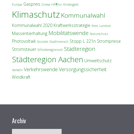
Gaspreis
Europa
Griese
HÃ¶hn
Kindergeld
Klimaschutz
Kommunalwahl
Kommunalwahl 2020
Kraftwerksstrategie
Kreis
Landrat
Mobilitätswende
Massentierhaltung
Naturschutz
Photovoltaik
Stopp L 221n
Strompreise
Soziales
Stadtmensch
Städteregion
Stromsteuer
StÃ¤dteregionsrat
Städteregion Aachen
Umweltschutz
Verkehrswende
Versorgungssicherheit
Verkehr
Windkraft
Archiv
Archiv