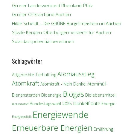
Grüner Landesverband Rheinland-Pfalz
Grüner Ortsverband Aachen
Hilde Scheidt – Die GRÜNE Bürgermeisterin in Aachen
Sibylle Keupen-Oberbürgermeisterin für Aachen
Solardachpotential berechnen
Schlagwörter
Atomausstieg
Artgerechte Tierhaltung
Atomkraft
Atomkraft - Nein Danke!
Atommüll
Biogas
Bienensterben
Bioenergie
Biolebensmittel
Dunkelflaute
Bundestagswahl 2025
Energie
Biotreibstoff
Energiewende
Energiepolitik
Erneuerbare Energien
Ernährung