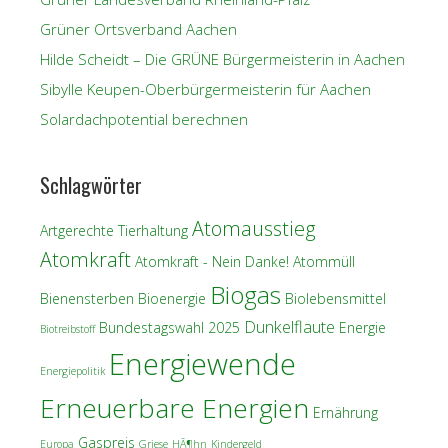
Grüner Ortsverband Aachen
Hilde Scheidt – Die GRÜNE Bürgermeisterin in Aachen
Sibylle Keupen-Oberbürgermeisterin für Aachen
Solardachpotential berechnen
Schlagwörter
Atomausstieg
Artgerechte Tierhaltung
Atomkraft
Atomkraft - Nein Danke!
Atommüll
Biogas
Bienensterben
Bioenergie
Biolebensmittel
Dunkelflaute
Bundestagswahl 2025
Energie
Biotreibstoff
Energiewende
Energiepolitik
Erneuerbare Energien
Ernährung
Gaspreis
Europa
Griese
HÃ¶hn
Kindergeld