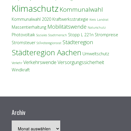
Klimaschutz
Kommunalwahl
Kommunalwahl 2020
Kraftwerksstrategie
Kreis
Landrat
Mobilitätswende
Massentierhaltung
Naturschutz
Photovoltaik
Stopp L 221n
Strompreise
Soziales
Stadtmensch
Städteregion
Stromsteuer
StÃ¤dteregionsrat
Städteregion Aachen
Umweltschutz
Verkehrswende
Versorgungssicherheit
Verkehr
Windkraft
Archiv
Archiv