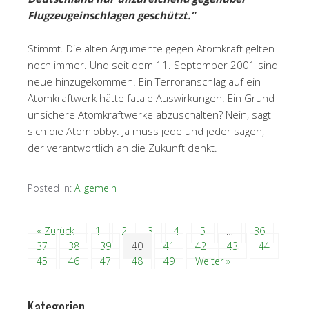
Flugzeugeinschlagen geschützt.“
Stimmt. Die alten Argumente gegen Atomkraft gelten
noch immer. Und seit dem 11. September 2001 sind
neue hinzugekommen. Ein Terroranschlag auf ein
Atomkraftwerk hätte fatale Auswirkungen. Ein Grund
unsichere Atomkraftwerke abzuschalten? Nein, sagt
sich die Atomlobby. Ja muss jede und jeder sagen,
der verantwortlich an die Zukunft denkt.
Posted in:
Allgemein
« Zurück
1
2
3
4
5
…
36
37
38
39
40
41
42
43
44
45
46
47
48
49
Weiter »
Kategorien