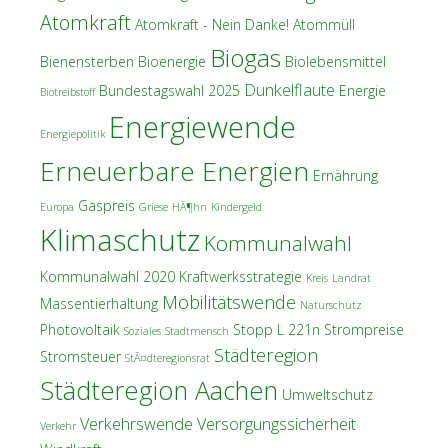
Atomkraft
Atomkraft - Nein Danke!
Atommüll
Biogas
Bienensterben
Bioenergie
Biolebensmittel
Dunkelflaute
Bundestagswahl 2025
Energie
Biotreibstoff
Energiewende
Energiepolitik
Erneuerbare Energien
Ernährung
Gaspreis
Europa
Griese
HÃ¶hn
Kindergeld
Klimaschutz
Kommunalwahl
Kommunalwahl 2020
Kraftwerksstrategie
Kreis
Landrat
Mobilitätswende
Massentierhaltung
Naturschutz
Photovoltaik
Stopp L 221n
Strompreise
Soziales
Stadtmensch
Städteregion
Stromsteuer
StÃ¤dteregionsrat
Städteregion Aachen
Umweltschutz
Verkehrswende
Versorgungssicherheit
Verkehr